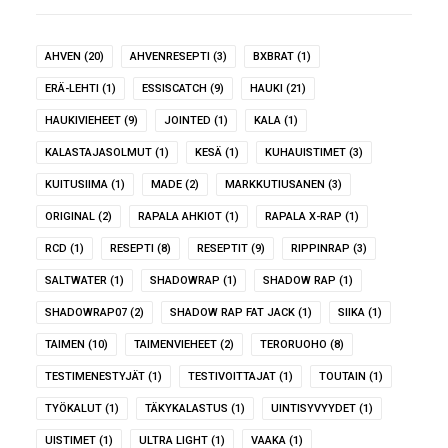
AHVEN
(20)
AHVENRESEPTI
(3)
BXBRAT
(1)
ERÄ-LEHTI
(1)
ESSISCATCH
(9)
HAUKI
(21)
HAUKIVIEHEET
(9)
JOINTED
(1)
KALA
(1)
KALASTAJASOLMUT
(1)
KESÄ
(1)
KUHAUISTIMET
(3)
KUITUSIIMA
(1)
MADE
(2)
MARKKUTIUSANEN
(3)
ORIGINAL
(2)
RAPALA AHKIOT
(1)
RAPALA X-RAP
(1)
RCD
(1)
RESEPTI
(8)
RESEPTIT
(9)
RIPPINRAP
(3)
SALTWATER
(1)
SHADOWRAP
(1)
SHADOW RAP
(1)
SHADOWRAP07
(2)
SHADOW RAP FAT JACK
(1)
SIIKA
(1)
TAIMEN
(10)
TAIMENVIEHEET
(2)
TERORUOHO
(8)
TESTIMENESTYJÄT
(1)
TESTIVOITTAJAT
(1)
TOUTAIN
(1)
TYÖKALUT
(1)
TÄKYKALASTUS
(1)
UINTISYVYYDET
(1)
UISTIMET
(1)
ULTRA LIGHT
(1)
VAAKA
(1)