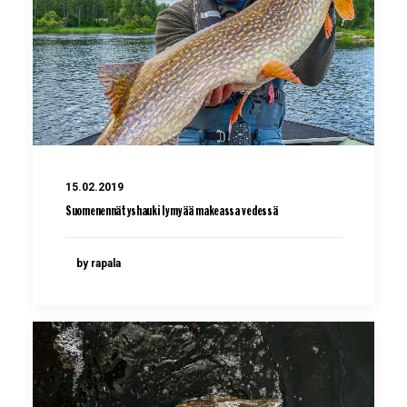
15.02.2019
Suomenennätyshauki lymyää makeassa vedessä
by rapala