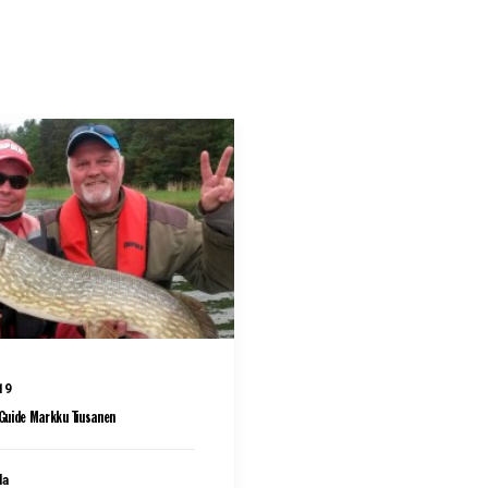
19
Guide Markku Tiusanen
la