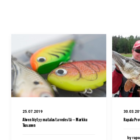
25.07.2019
30.03.20
Ahven löytyy matalasta vedestä – Markku
Rapala Pro
Tiusanen
by rapa