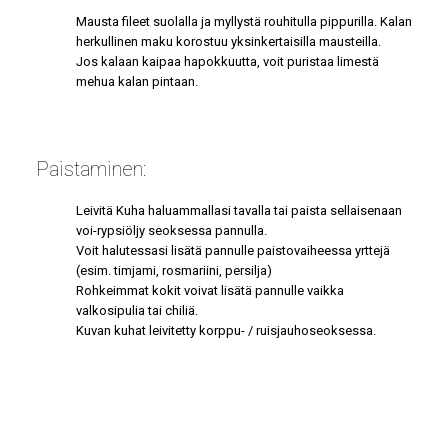
Mausta fileet suolalla ja myllystä rouhitulla pippurilla. Kalan
herkullinen maku korostuu yksinkertaisilla mausteilla.
Jos kalaan kaipaa hapokkuutta, voit puristaa limestä
mehua kalan pintaan.
Paistaminen:
Leivitä Kuha haluammallasi tavalla tai paista sellaisenaan
voi-rypsiöljy seoksessa pannulla.
Voit halutessasi lisätä pannulle paistovaiheessa yrttejä
(esim. timjami, rosmariini, persilja)
Rohkeimmat kokit voivat lisätä pannulle vaikka
valkosipulia tai chiliä.
Kuvan kuhat leivitetty korppu- / ruisjauhoseoksessa.