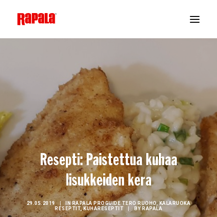
Resepti: Paistettua kuhaa
lisukkeiden kera
29.05.2019
|
IN
RAPALA PROGUIDE TERO RUOHO
,
KALARUOKA
RESEPTIT
,
KUHARESEPTIT
|
BY
RAPALA