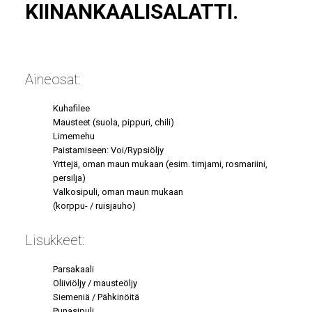
KIINANKAALISALATTI.
Aineosat:
Kuhafilee
Mausteet (suola, pippuri, chili)
Limemehu
Paistamiseen: Voi/Rypsiöljy
Yrttejä, oman maun mukaan (esim. timjami, rosmariini,
persilja)
Valkosipuli, oman maun mukaan
(korppu- / ruisjauho)
Lisukkeet:
Parsakaali
Oliiviöljy / mausteöljy
Siemeniä / Pähkinöitä
Punasipuli