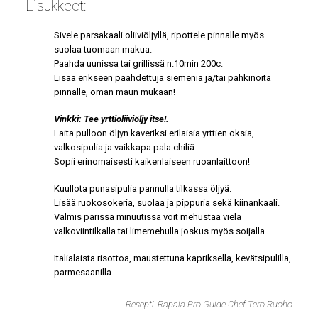
Lisukkeet:
Sivele parsakaali oliiviöljyllä, ripottele pinnalle myös
suolaa tuomaan makua.
Paahda uunissa tai grillissä n.10min 200c.
Lisää erikseen paahdettuja siemeniä ja/tai pähkinöitä
pinnalle, oman maun mukaan!
Vinkki: Tee yrttioliiviöljy itse!.
Laita pulloon öljyn kaveriksi erilaisia yrttien oksia,
valkosipulia ja vaikkapa pala chiliä.
Sopii erinomaisesti kaikenlaiseen ruoanlaittoon!
Kuullota punasipulia pannulla tilkassa öljyä.
Lisää ruokosokeria, suolaa ja pippuria sekä kiinankaali.
Valmis parissa minuutissa voit mehustaa vielä
valkoviintilkalla tai limemehulla joskus myös soijalla.
Italialaista risottoa, maustettuna kapriksella, kevätsipulilla,
parmesaanilla.
Resepti: Rapala Pro Guide Chef Tero Ruoho