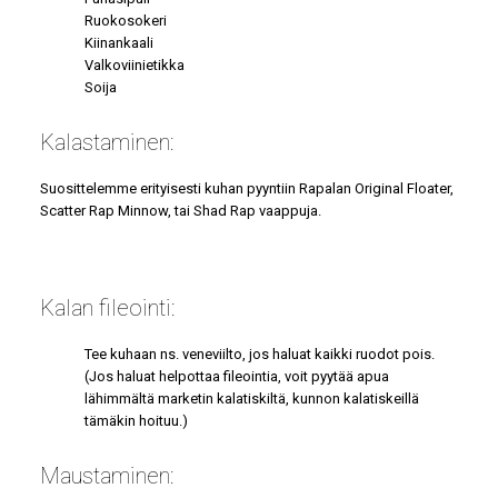
Ruokosokeri
Kiinankaali
Valkoviinietikka
Soija
Kalastaminen:
Suosittelemme erityisesti kuhan pyyntiin Rapalan Original Floater,
Scatter Rap Minnow, tai Shad Rap vaappuja.
Kalan fileointi:
Tee kuhaan ns. veneviilto, jos haluat kaikki ruodot pois.
(
Jos haluat helpottaa fileointia, voit pyytää apua
lähimmältä marketin kalatiskiltä, kunnon kalatiskeillä
tämäkin hoituu.)
Maustaminen: