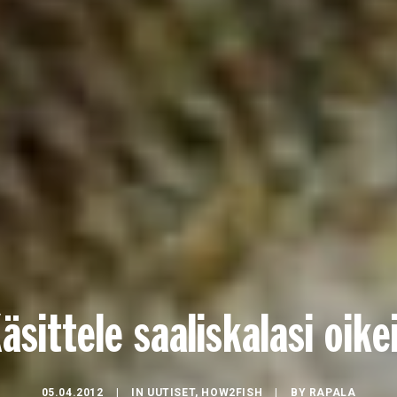
äsittele saaliskalasi oike
05.04.2012
|
IN
UUTISET
,
HOW2FISH
|
BY
RAPALA