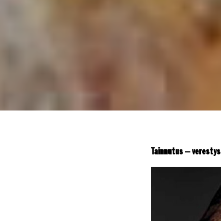
Tainnutus – verestys