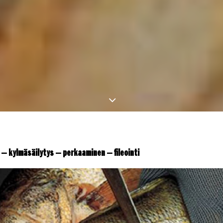
 – kylmäsäilytys – perkaaminen – fileointi